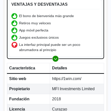
VENTAJAS Y DESVENTAJAS
El bono de bienvenida más grande
Retiros muy veloces
App móvil perfecta
Juegos exclusivos únicos
La interfaz principal puede ser un poco
abrumadora al principio
Característica
Detalles
Sitio web
https://1win.com/
Propietario
MFI Investments Limited
Fundación
2018
Licencia
Curazao