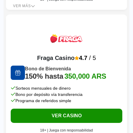
VER MÁS
Fraga Casino
4.7
/
5
Bono de Bienvenida
150% hasta
350,000 ARS
Sorteos mensuales de dinero
Bono por depósito vía transferencia
Programa de referidos simple
VER CASINO
18+ | Juega con responsabilidad