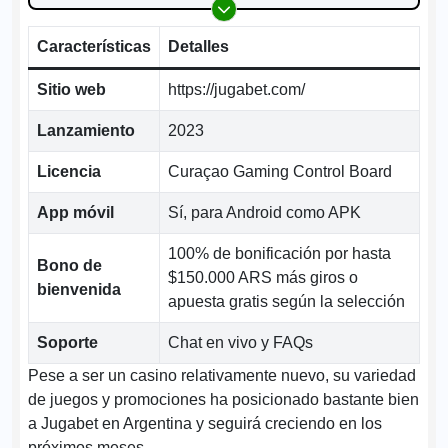
Características
Detalles
Sitio web
https://jugabet.com/
Lanzamiento
2023
Licencia
Curaçao Gaming Control Board
App móvil
Sí, para Android como APK
100% de bonificación por hasta
Bono de
$150.000 ARS más giros o
bienvenida
apuesta gratis según la selección
Soporte
Chat en vivo y FAQs
Pese a ser un casino relativamente nuevo, su variedad
de juegos y promociones ha posicionado bastante bien
a Jugabet en Argentina y seguirá creciendo en los
próximos meses.