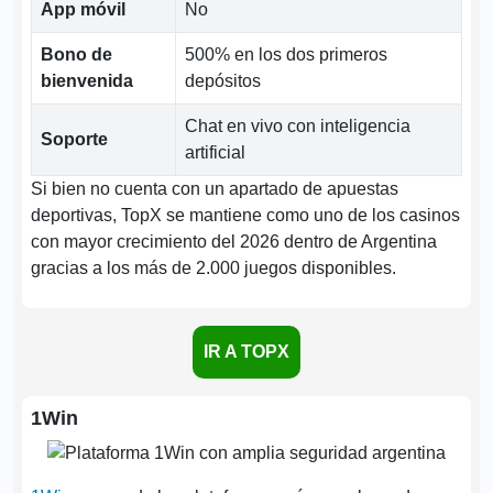
App móvil
No
Bono de
500% en los dos primeros
bienvenida
depósitos
Chat en vivo con inteligencia
Soporte
artificial
Si bien no cuenta con un apartado de apuestas
deportivas, TopX se mantiene como uno de los casinos
con mayor crecimiento del 2026 dentro de Argentina
gracias a los más de 2.000 juegos disponibles.
IR A TOPX
1Win