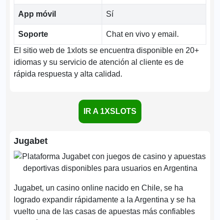
App móvil
Sí
Soporte
Chat en vivo y email.
El sitio web de 1xlots se encuentra disponible en 20+
idiomas y su servicio de atención al cliente es de
rápida respuesta y alta calidad.
IR A 1XSLOTS
Jugabet
Jugabet, un casino online nacido en Chile, se ha
logrado expandir rápidamente a la Argentina y se ha
vuelto una de las casas de apuestas más confiables