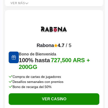
VER MÁS
Rabona
4.7
/
5
Bono de Bienvenida
100% hasta
727,500 ARS +
200GG
Compra de cartas de jugadores
Desafíos semanales con premios
Bono de recarga del 50%
VER CASINO