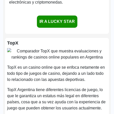
electrónicas y criptomonedas.
IR A LUCKY STAR
TopX
TopX es un casino online que se enfoca netamente en
todo tipo de juegos de casino, dejando a un lado todo
lo relacionado con las apuestas deportivas.
TopX Argentina tiene diferentes licencias de juego, lo
que le garantiza un estatus más legal en diferentes
países, cosa que a su vez ayuda con la experiencia de
juego que pueden obtener los usuarios actualmente.