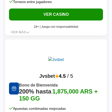
Torneos entre jugadores
VER CASINO
18+ | Juega con responsabilidad
VER MÁS
Jvsbet
4.5
/
5
Bono de Bienvenida
200% hasta
1,875,000 ARS +
150 GG
Apuestas combinadas mejoradas