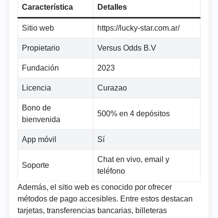
Característica
Detalles
Sitio web
https://lucky-star.com.ar/
Propietario
Versus Odds B.V
Fundación
2023
Licencia
Curazao
Bono de
500% en 4 depósitos
bienvenida
App móvil
Sí
Chat en vivo, email y
Soporte
teléfono
Además, el sitio web es conocido por ofrecer
métodos de pago accesibles. Entre estos destacan
tarjetas, transferencias bancarias, billeteras