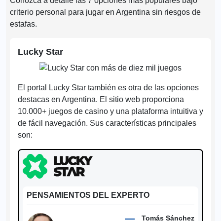
Conozca a detalle las 7 opciones más populares bajo
criterio personal para jugar en Argentina sin riesgos de
estafas.
Lucky Star
El portal Lucky Star también es otra de las opciones
destacas en Argentina. El sitio web proporciona
10.000+ juegos de casino y una plataforma intuitiva y
de fácil navegación. Sus características principales
son:
PENSAMIENTOS DEL EXPERTO
Tomás Sánchez