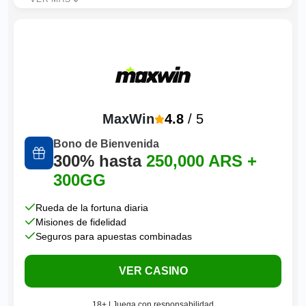
MaxWin
4.8
/
5
Bono de Bienvenida
300% hasta
250,000 ARS +
300GG
Rueda de la fortuna diaria
Misiones de fidelidad
Seguros para apuestas combinadas
VER CASINO
18+ | Juega con responsabilidad