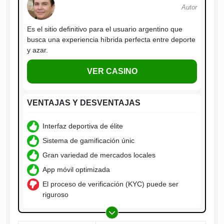
Autor
Es el sitio definitivo para el usuario argentino que
busca una experiencia híbrida perfecta entre deporte
y azar.
VER CASINO
VENTAJAS Y DESVENTAJAS
Interfaz deportiva de élite
Sistema de gamificación únic
Gran variedad de mercados locales
App móvil optimizada
El proceso de verificación (KYC) puede ser
riguroso